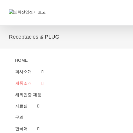
콘
텐
츠
로
건
너
Receptacles & PLUG
뛰
기
HOME
회사소개
제품소개
해외인증 제품
자료실
문의
한국어