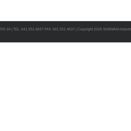
: 041.552.4637 FAX: 041.551.4637 | Copyright 2026 SHINWHA Industrial Elec